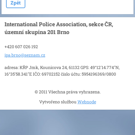
Zpět
International Police Association, sekce ČR,
územní skupina 201 Brno
+420 607 026 192
ipa.brno
@seznam.
cz
adresa: KŘP Jmk, Kounicova 24, 61132 GPS: 49°12'14.774"N,
16°35'58.341"E IČO: 69702152 číslo účtu: 5954196369/0800
© 2011 Všechna práva vyhrazena.
Vytvořeno službou
Webnode